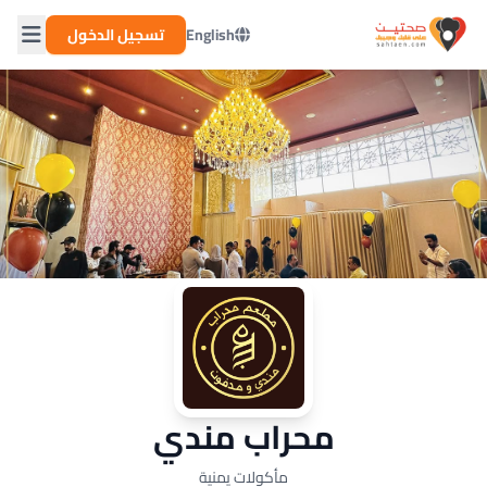
English
تسجيل الدخول
محراب مندي
مأكولات يمنية