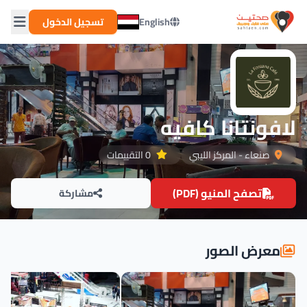
English
تسجيل الدخول
لافونتانا كافيه
صنعاء - المركز الليبي
0 التقييمات
تصفح المنيو (PDF)
مشاركة
معرض الصور