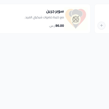
سوبر جرين
مع خليط خضروات شيكيتي الفريد.
86.00
ر.س.