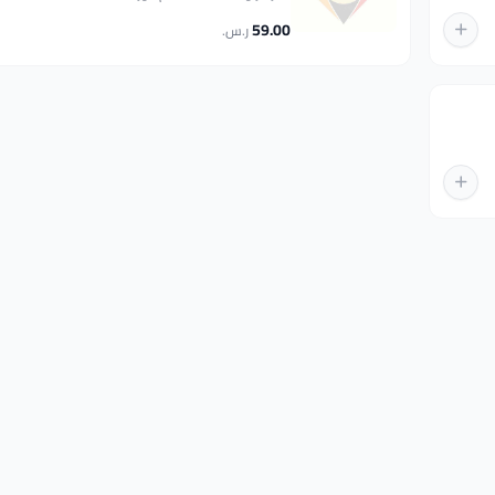
59.00
ر.س.