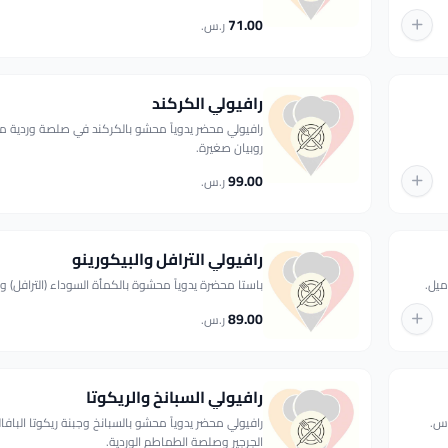
71.00
ر.س.
رافيولي الكركند
رافيولي محضر يدوياً محشو بالكركند في صلصة وردية 
روبيان صغيرة.
99.00
ر.س.
رافيولي الترافل والبيكورينو
ميل.
باستا محضرة يدوياً محشوة بالكمأة السوداء (الترافل) وا
89.00
ر.س.
رافيولي السبانخ والريكوتا
وس.
رافيولي محضر يدوياً محشو بالسبانخ وجبنة ريكوتا البافا
الجرجير وصلصة الطماطم الوردية.