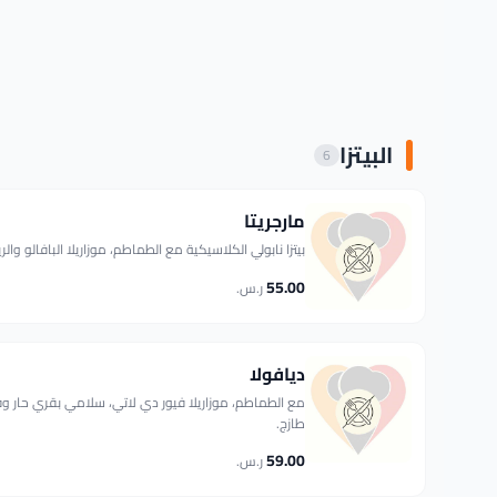
البيتزا
6
مارجريتا
بيتزا نابولي الكلاسيكية مع الطماطم، موزاريلا البافالو والر
55.00
ر.س.
ديافولا
مع الطماطم، موزاريلا فيور دي لاتي، سلامي بقري حار و
طازج.
59.00
ر.س.