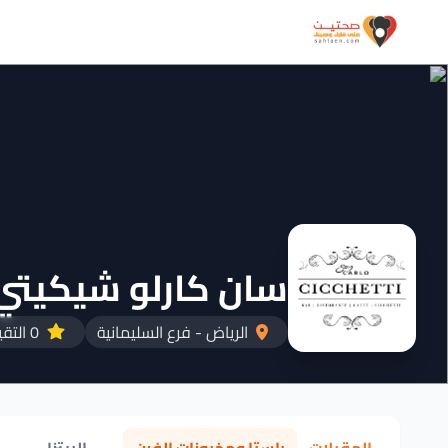
سان كارلو شيكيتي
الرياض - فرع السليمانية
0 التقييمات