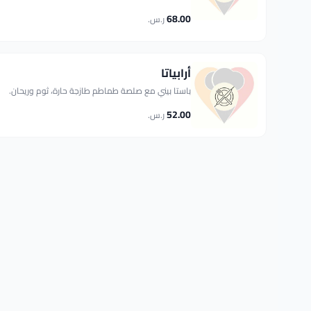
68.00
ر.س.
أرابياتا
باستا بيني مع صلصة طماطم طازجة حارة، ثوم وريحان.
52.00
ر.س.