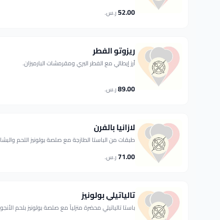
52.00
ر.س.
ريزوتو الفطر
أرز إيطالي مع الفطر البري ومقرمشات البارميزان.
89.00
ر.س.
لازانيا بالفرن
طبقات من الباستا الطازجة مع صلصة بولونيز اللحم والبشا
71.00
ر.س.
تالياتيلي بولونيز
باستا تالياتيلي محضرة منزلياً مع صلصة بولونيز بلحم الأنج