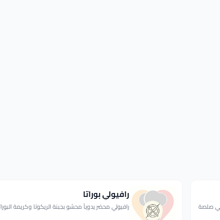
رافيولي بوراتا
 في صلصة
رافيولي محضر يدوياً محشو بجبنة الريكوتا وكريمة البوراتا