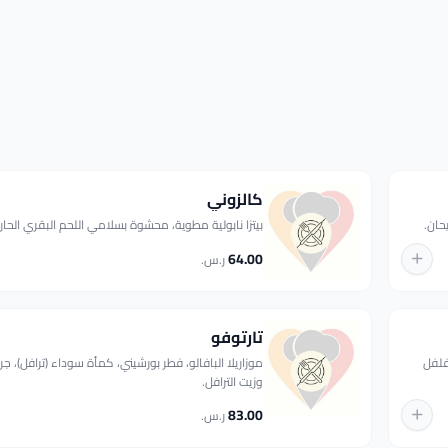
كالزوني
يحان.
بيتزا نابولية مطوية، محشوة بسلامي اللحم البقري الحار 
64.00
ر.س.
تارتوفو
فلفل
موزاريلا البافالو، فطر بورشيني، كمأة سوداء (ترافل)، جرجي
وزيت الترافل.
83.00
ر.س.