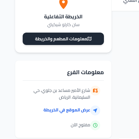
 الشاي
القهوة
مشروبات غازية ومياه
الحلويات
الخريطة التفاعلية
سان كارلو شيكيتي
معلومات المطعم والخريطة
معلومات الفرع
شارع الأمير مساعد بن جلوي، حي
السليمانية، الرياض
عرض الموقع في الخريطة
مفتوح الآن