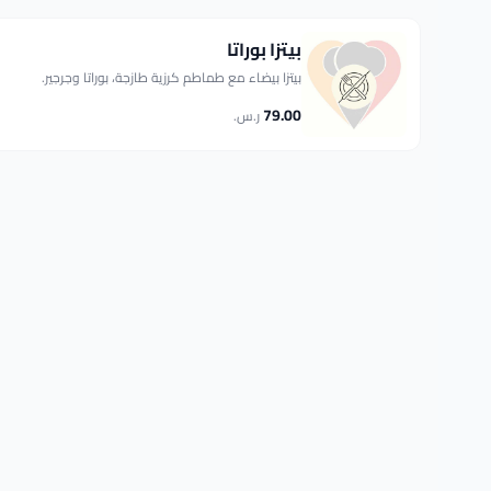
بيتزا بوراتا
بيتزا بيضاء مع طماطم كرزية طازجة، بوراتا وجرجير.
79.00
ر.س.