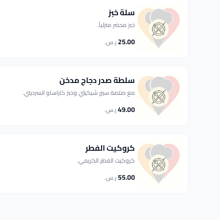
سلة خبز
خبز محضر منزلياً.
25.00
ر.س.
سلطة صدر دجاج مدخن
مع صلصة سيزر شيكيتي وخبز كاراساو السرديني.
49.00
ر.س.
كروكيت الفطر
كروكيت الفطر الكريمي.
55.00
ر.س.