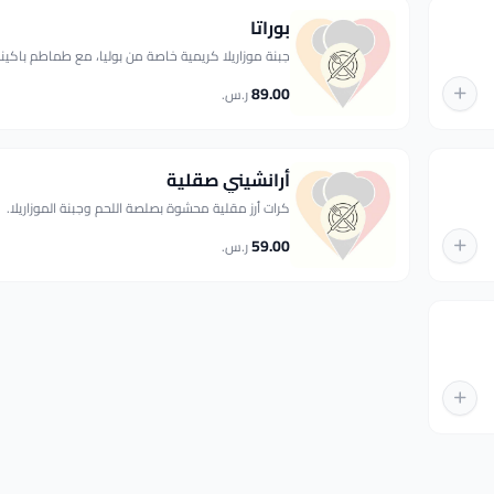
بوراتا
جبنة موزاريلا كريمية خاصة من بوليا، مع طماطم باكين
89.00
ر.س.
أرانشيني صقلية
كرات أرز مقلية محشوة بصلصة اللحم وجبنة الموزاريلا.
59.00
ر.س.